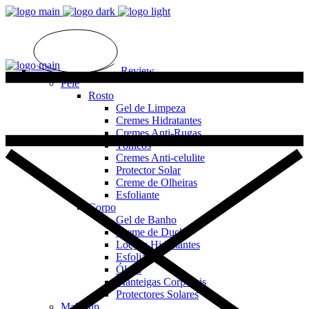
Review
Pele
Rosto
Gel de Limpeza
Cremes Hidratantes
Cremes Anti-Rugas
Tónicos
Cremes Anti-celulite
Protector Solar
Creme de Olheiras
Esfoliante
Corpo
Gel de Banho
Creme de Duche
Loções Hidratantes
Esfoliantes
Óleos
Manteigas Corporais
Protectores Solares
Make up