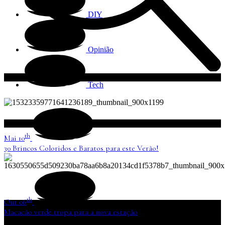
DIY
Opinião
Tech
th
Mai 10
30 Brincos Coloridos e Baratos para este Verão!
th
Out 06
Macacão verde tropa para a nova estação