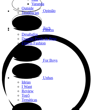
Varanda
Outside
Opinião
Tendências
Tech
Fitness
Desabafos
Desafio Perda de Peso
Fitness Fashion
For Boys
Unhas
Ideias
I Want
Review
Top5
Temáticas